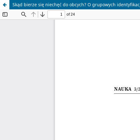
Skąd bierze się niechęć do obcych? O grupowych identyfika