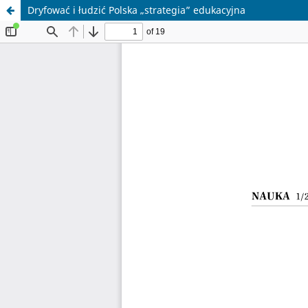
Dryfować i łudzić Polska „strategia” edukacyjna