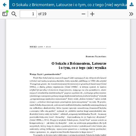
O Sokalu z Bricmontem, Latourze i o tym, co z tego (nie) wynika