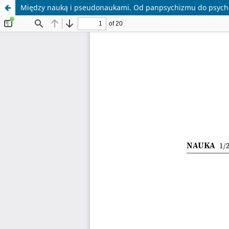
Między nauką i pseudonaukami. Od panpsychizmu do psych