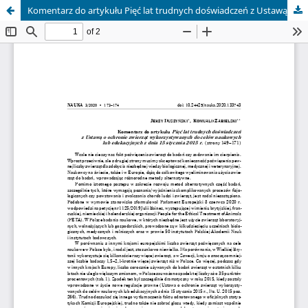
Komentarz do artykułu Pięć lat trudnych doświadczeń z Ustawą o ochronie zwierząt wykorzystywanych do celów naukowych lub edukacyjnych z dnia 15 stycznia 2015 r. (strony 149–171)