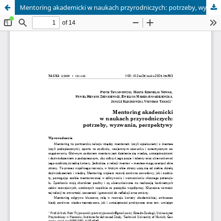
Mentoring akademicki w naukach przyrodniczych: potrzeby, wyzwania, perspektywy