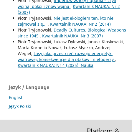
Piotr Tryjanowski,
Imperiów wzloty i upadki – czyli
wojna, pokój i znów wojna
,
Kwartalnik NAUKA: Nr 2
(2007)
Piotr Tryjanowski,
Nie jest ekologiem ten, kto nie
zajmował się...
,
Kwartalnik NAUKA: Nr 2 (2014)
Piotr Tryjanowski,
Deadly Cultures. Biological Weapons
since 1945
,
Kwartalnik NAUKA: Nr 3 (2007)
Piotr Tryjanowski, Łukasz Dylewski, Janusz Kloskowski,
Marta Kornelia Nowak, Łukasz Myczko, Andrzej
Węgiel,
Lasy jako przestrzeń rozwoju energetyki
wiatrowej: konsekwencje dla ptaków i nietoperzy
,
Kwartalnik NAUKA: Nr 4 (2025): Nauka
Język / Language
English
Język Polski