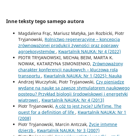
Inne teksty tego samego autora
Magdalena Frąc, Mariusz Matyka, Jan Rozbicki, Piotr
Tryjanowski,
Rolnictwo regeneracyjne – koncepcja
zrównoważonej produkcji żywności oraz poprawy
agroekosystemów
,
Kwartalnik NAUKA: Nr 4 (2022)
PIOTR TRYJANOWSKI, MICHAŁ BEIM, MARTA K.
NOWAK, KATARZYNA SIMONIENKO,
Zrównoważony
charakter konferencji naukowych – kluczowa rola
transportu
,
Kwartalnik NAUKA: Nr 1 (2025): Nauka
Andrzej Wuczyński, Piotr Tryjanowski,
Czy pieniądze
wydane na naukę są zawsze stymulatorem naukowego
postępu? Przykład biologii środowiskowej i energetyki
wiatrowej
,
Kwartalnik NAUKA: Nr 4 (2013)
Piotr Tryjanowski,
A cóż to jest życie? LifeTime. The
quest for a definition of life
,
Kwartalnik NAUKA: Nr 1
(2008)
Piotr Tryjanowski, Marcin Antczak,
Życie intymne
dzierzb
,
Kwartalnik NAUKA: Nr 3 (2007)