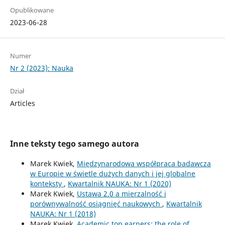
Opublikowane
2023-06-28
Numer
Nr 2 (2023): Nauka
Dział
Articles
Inne teksty tego samego autora
Marek Kwiek,
Międzynarodowa współpraca badawcza
w Europie w świetle dużych danych i jej globalne
konteksty
,
Kwartalnik NAUKA: Nr 1 (2020)
Marek Kwiek,
Ustawa 2.0 a mierzalność i
porównywalność osiągnięć naukowych
,
Kwartalnik
NAUKA: Nr 1 (2018)
Marek Kwiek,
Academic top earners: the role of