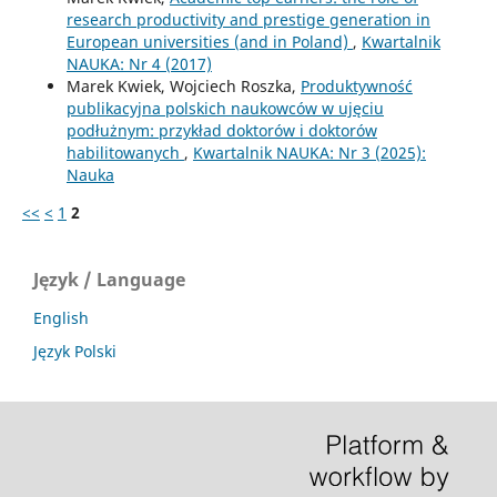
research productivity and prestige generation in
European universities (and in Poland)
,
Kwartalnik
NAUKA: Nr 4 (2017)
Marek Kwiek, Wojciech Roszka,
Produktywność
publikacyjna polskich naukowców w ujęciu
podłużnym: przykład doktorów i doktorów
habilitowanych
,
Kwartalnik NAUKA: Nr 3 (2025):
Nauka
<<
<
1
2
Język / Language
English
Język Polski