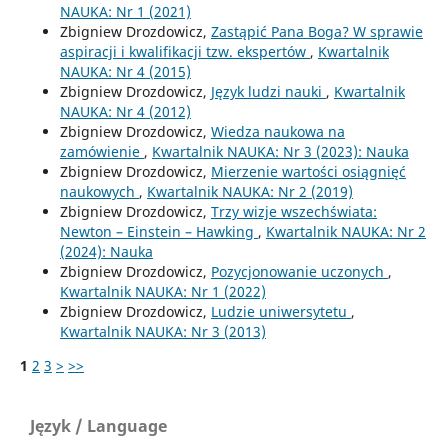
NAUKA: Nr 1 (2021)
Zbigniew Drozdowicz,
Zastąpić Pana Boga? W sprawie
aspiracji i kwalifikacji tzw. ekspertów
,
Kwartalnik
NAUKA: Nr 4 (2015)
Zbigniew Drozdowicz,
Język ludzi nauki
,
Kwartalnik
NAUKA: Nr 4 (2012)
Zbigniew Drozdowicz,
Wiedza naukowa na
zamówienie
,
Kwartalnik NAUKA: Nr 3 (2023): Nauka
Zbigniew Drozdowicz,
Mierzenie wartości osiągnięć
naukowych
,
Kwartalnik NAUKA: Nr 2 (2019)
Zbigniew Drozdowicz,
Trzy wizje wszechświata:
Newton – Einstein – Hawking
,
Kwartalnik NAUKA: Nr 2
(2024): Nauka
Zbigniew Drozdowicz,
Pozycjonowanie uczonych
,
Kwartalnik NAUKA: Nr 1 (2022)
Zbigniew Drozdowicz,
Ludzie uniwersytetu
,
Kwartalnik NAUKA: Nr 3 (2013)
1
2
3
>
>>
Język / Language