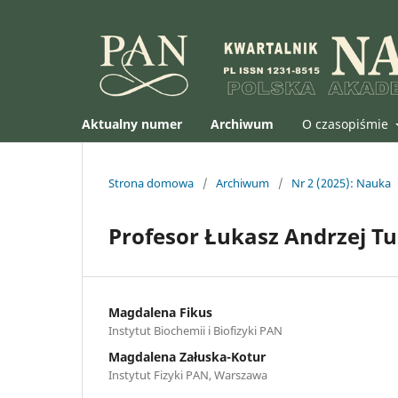
Aktualny numer
Archiwum
O czasopiśmie
Strona domowa
/
Archiwum
/
Nr 2 (2025): Nauka
Profesor Łukasz Andrzej Tu
Magdalena Fikus
Instytut Biochemii i Biofizyki PAN
Magdalena Załuska-Kotur
Instytut Fizyki PAN, Warszawa