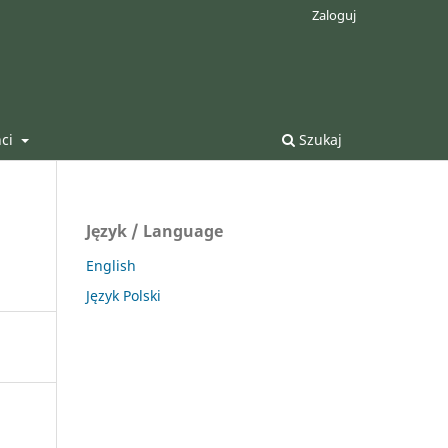
Zaloguj
nci
Szukaj
Język / Language
English
Język Polski