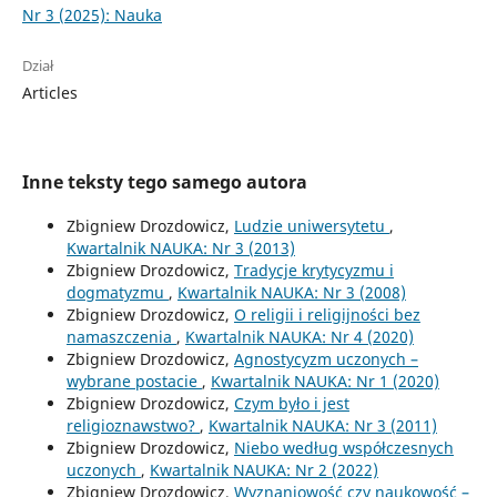
Nr 3 (2025): Nauka
Dział
Articles
Inne teksty tego samego autora
Zbigniew Drozdowicz,
Ludzie uniwersytetu
,
Kwartalnik NAUKA: Nr 3 (2013)
Zbigniew Drozdowicz,
Tradycje krytycyzmu i
dogmatyzmu
,
Kwartalnik NAUKA: Nr 3 (2008)
Zbigniew Drozdowicz,
O religii i religijności bez
namaszczenia
,
Kwartalnik NAUKA: Nr 4 (2020)
Zbigniew Drozdowicz,
Agnostycyzm uczonych –
wybrane postacie
,
Kwartalnik NAUKA: Nr 1 (2020)
Zbigniew Drozdowicz,
Czym było i jest
religioznawstwo?
,
Kwartalnik NAUKA: Nr 3 (2011)
Zbigniew Drozdowicz,
Niebo według współczesnych
uczonych
,
Kwartalnik NAUKA: Nr 2 (2022)
Zbigniew Drozdowicz,
Wyznaniowość czy naukowość –