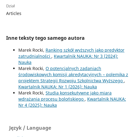
Dział
Articles
Inne teksty tego samego autora
Marek Rocki,
Ranking szkół wyższych jako predyktor
zatrudnialności
,
Kwartalnik NAUKA: Nr 3 (2024):
Nauka
Marek Rocki,
O potencjalnych zadaniach
środowiskowych komisji akredytacyjnych – polemika z
projektem Strategii Rozwoju Szkolnictwa Wyższego
,
Kwartalnik NAUKA: Nr 1 (2026): Nauka
Marek Rocki,
Studia konsekutywne jako miara
wdrażania procesu bolońskiego
,
Kwartalnik NAUKA:
Nr 4 (2025): Nauka
Język / Language