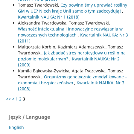
Tomasz Twardowski,
Czy powinniśmy uprawiać rośliny
GM w UE? Niech kraje Unii same o tym zadecydują!
,
Kwartalnik NAUKA: Nr 1 (2018)
Aleksandra Twardowska, Tomasz Twardowski,
Własność intelektualna i innowacyjne rozwiązania w
nowoczesnych technologiach
,
Kwartalnik NAUKA: Nr 3
(2011)
Małgorzata Korbin, Kazimierz Adamczewski, Tomasz
Twardowski,
Jak zbadać stres herbicydowy u roślin na
poziomie molekularnym?
,
Kwartalnik NAUKA: Nr 2
(2009)
Kamila Bąkowska-Żywicka, Agata Tyczewska, Tomasz
Twardowski,
Organizmy genetycznie zmodyfikowane –
ekonomia i bezpieczeństwo
,
Kwartalnik NAUKA: Nr 3
(2008)
<<
<
1
2
3
Język / Language
English