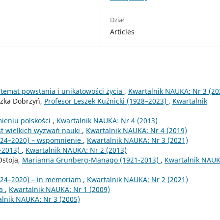
Dział
Articles
 temat powstania i unikatowości życia
,
Kwartalnik NAUKA: Nr 3 (20
szka Dobrzyń,
Profesor Leszek Kuźnicki (1928–2023)
,
Kwartalnik
ieniu polskości
,
Kwartalnik NAUKA: Nr 4 (2013)
t wielkich wyzwań nauki
,
Kwartalnik NAUKA: Nr 4 (2019)
1924–2020) – wspomnienie
,
Kwartalnik NAUKA: Nr 3 (2021)
6-2013)
,
Kwartalnik NAUKA: Nr 2 (2013)
Ostoja,
Marianna Grunberg-Manago (1921-2013)
,
Kwartalnik NAUK
1924–2020) – in memoriam
,
Kwartalnik NAUKA: Nr 2 (2021)
ia
,
Kwartalnik NAUKA: Nr 1 (2009)
lnik NAUKA: Nr 3 (2005)