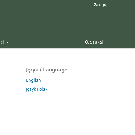
Zaloguj
nci
Szukaj
Język / Language
English
Język Polski