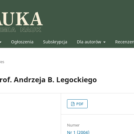
Ogłoszenia
Subskrypcja
Dla autorów
Recenze
les
of. Andrzeja B. Legockiego
PDF
Numer
Nr 1 (2004)