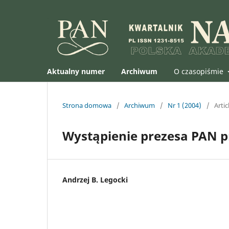
Aktualny numer
Archiwum
O czasopiśmie
Strona domowa
/
Archiwum
/
Nr 1 (2004)
/
Artic
Wystąpienie prezesa PAN pr
Andrzej B. Legocki