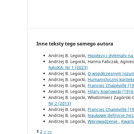
Inne teksty tego samego autora
Andrzej B. Legocki,
Hipotezy i dylematy na
Andrzej B. Legocki, Hanna Fabczak, Agnie
NAUKA: Nr 1 (2023)
Andrzej B. Legocki,
O współczesnym rozum
Andrzej B. Legocki,
Humanistyczny konteks
Andrzej B. Legocki,
François Chapeville (
Andrzej B. Legocki,
Hilary Koprowski (191
Andrzej B. Legocki, Włodzimierz Zagórski-
Nr 2 (2013)
Andrzej B. Legocki,
François Chapeville (
Andrzej B. Legocki,
Naukowe definicje życ
Andrzej B. Legocki,
Wprowadzenie
,
Kwarta
1
2
>
>>