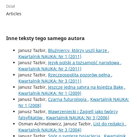
Dział
Articles
Inne teksty tego samego autora
Janusz Tazbir,
Bluźniercy, którzy uszli karze
,
Kwartalnik NAUKA: Nr 1 (2011)
Janusz Tazbir,
Język polski a tożsamość narodowa
,
Kwartalnik NAUKA: Nr 2 (2011)
Janusz Tazbir,
Rzeczpospolita pozorów pełna
,
Kwartalnik NAUKA: Nr 3 (2011)
Janusz Tazbir,
Jeszcze jedna satyra na księdza Bakę
,
Kwartalnik NAUKA: Nr 1 (2009)
Janusz Tazbir,
Czarna futurologia
,
Kwartalnik NAUKA:
Nr 1 (2008)
Janusz Tazbir,
Wawrzeniecki i Żagiell jako twórcy
falsyfikatów
,
Kwartalnik NAUKA: Nr 3 (2006)
Osman Achmatowicz, Janusz Tazbir,
List do redakcji
,
Kwartalnik NAUKA: Nr 3 (2004)
Janusz Tazbir,
Spór o syntezę tysiąclecia
,
Kwartalnik