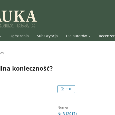
Ogłoszenia
Subskrypcja
Dla autorów
Recenze
les
pilna konieczność?
PDF
Numer
Nr 3 (2017)