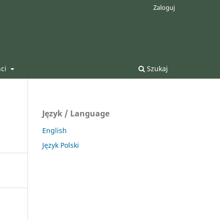
Zaloguj
nci
Szukaj
Język / Language
English
Język Polski