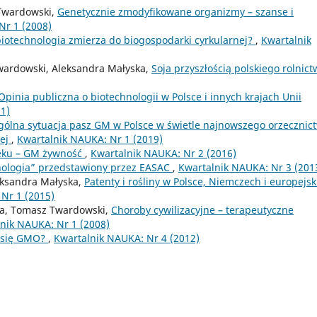
 Twardowski,
Genetycznie zmodyfikowane organizmy – szanse i
Nr 1 (2008)
biotechnologia zmierza do biogospodarki cyrkularnej?
,
Kwartalnik
wardowski, Aleksandra Małyska,
Soja przyszłością polskiego rolnict
Opinia publiczna o biotechnologii w Polsce i innych krajach Unii
1)
gólna sytuacja pasz GM w Polsce w świetle najnowszego orzecznic
iej
,
Kwartalnik NAUKA: Nr 1 (2019)
ieku – GM żywność
,
Kwartalnik NAUKA: Nr 2 (2016)
nologia” przedstawiony przez EASAC
,
Kwartalnik NAUKA: Nr 3 (201
ksandra Małyska,
Patenty i rośliny w Polsce, Niemczech i europejs
Nr 1 (2015)
ka, Tomasz Twardowski,
Choroby cywilizacyjne – terapeutyczne
nik NAUKA: Nr 1 (2008)
ą się GMO?
,
Kwartalnik NAUKA: Nr 4 (2012)