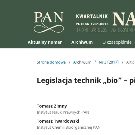
Aktualny numer
Archiwum
O czasopiśmie
Strona domowa
/
Archiwum
/
Nr 3 (2017)
/
Artic
Legislacja technik „bio” – 
Tomasz Zimny
Instytut Nauk Prawnych PAN
Tomasz Twardowski
Instytut Chemii Bioorganicznej PAN