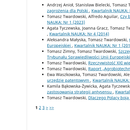
Andrzej Anioł, Stanisław Bielecki, Tomasz
zagrożenia dla Polski
,
Kwartalnik NAUKA: 
Tomasz Twardowski, Alfredo Aguilar,
Czy 
NAUKA: Nr 1 (2023)
Agata Tyczewska, Joanna Gracz, Tomasz T
,
Kwartalnik NAUKA: Nr 4 (2014)
Aleksandra Małyska, Tomasz Twardowski,
Europejskiej
,
Kwartalnik NAUKA: Nr 1 (201
Tomasz Zimny, Tomasz Twardowski,
Szcze
Trybunału Sprawiedliwości Unii Europejsk
Tomasz Twardowski,
Rzeczywistość XXI w
Tomasz Twardowski,
Raport „Agrobiotech
Ewa Waszkowska, Tomasz Twardowski, Ale
urzędzie patentowym
,
Kwartalnik NAUKA: 
Kamila Bąkowska-Żywicka, Agata Tyczews
zastosowania strategii antysensu
,
Kwartal
Tomasz Twardowski,
Dlaczego Polacy boj
1
2
3
>
>>