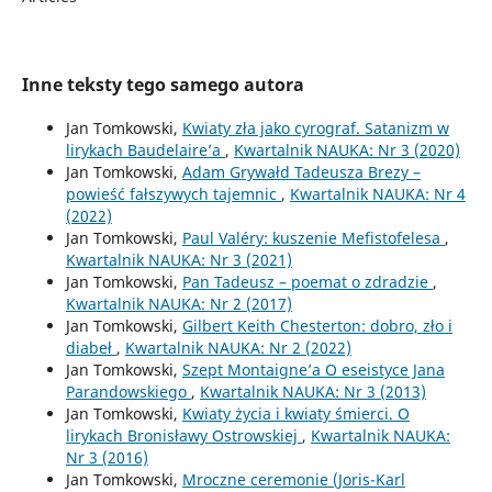
Inne teksty tego samego autora
Jan Tomkowski,
Kwiaty zła jako cyrograf. Satanizm w
lirykach Baudelaire’a
,
Kwartalnik NAUKA: Nr 3 (2020)
Jan Tomkowski,
Adam Grywałd Tadeusza Brezy –
powieść fałszywych tajemnic
,
Kwartalnik NAUKA: Nr 4
(2022)
Jan Tomkowski,
Paul Valéry: kuszenie Mefistofelesa
,
Kwartalnik NAUKA: Nr 3 (2021)
Jan Tomkowski,
Pan Tadeusz – poemat o zdradzie
,
Kwartalnik NAUKA: Nr 2 (2017)
Jan Tomkowski,
Gilbert Keith Chesterton: dobro, zło i
diabeł
,
Kwartalnik NAUKA: Nr 2 (2022)
Jan Tomkowski,
Szept Montaigne’a O eseistyce Jana
Parandowskiego
,
Kwartalnik NAUKA: Nr 3 (2013)
Jan Tomkowski,
Kwiaty życia i kwiaty śmierci. O
lirykach Bronisławy Ostrowskiej
,
Kwartalnik NAUKA:
Nr 3 (2016)
Jan Tomkowski,
Mroczne ceremonie (Joris-Karl