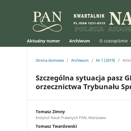
Aktualny numer
Archiwum
O czasopiśmie
Strona domowa
/
Archiwum
/
Nr 1 (2019)
/
Artic
Szczególna sytuacja pasz 
orzecznictwa Trybunału Spr
Tomasz Zimny
Instytut Nauk Prawnych PAN, Warszawa
Tomasz Twardowski