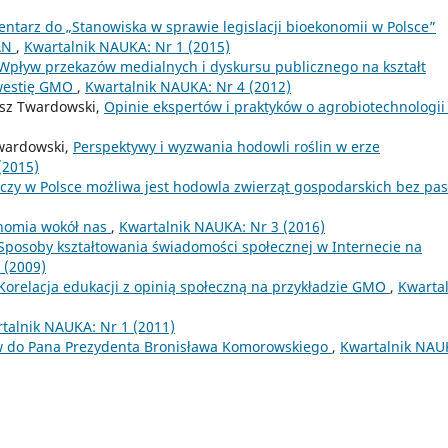
ntarz do „Stanowiska w sprawie legislacji bioekonomii w Polsce”
PAN
,
Kwartalnik NAUKA: Nr 1 (2015)
Wpływ przekazów medialnych i dyskursu publicznego na kształt
westię GMO
,
Kwartalnik NAUKA: Nr 4 (2012)
asz Twardowski,
Opinie ekspertów i praktyków o agrobiotechnologi
wardowski,
Perspektywy i wyzwania hodowli roślin w erze
(2015)
czy w Polsce możliwa jest hodowla zwierząt gospodarskich bez pas
nomia wokół nas
,
Kwartalnik NAUKA: Nr 3 (2016)
Sposoby kształtowania świadomości społecznej w Internecie na
 (2009)
Korelacja edukacji z opinią społeczną na przykładzie GMO
,
Kwartal
talnik NAUKA: Nr 1 (2011)
ów do Pana Prezydenta Bronisława Komorowskiego
,
Kwartalnik NAU