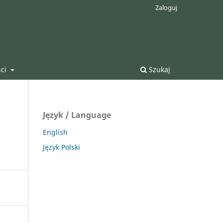
Zaloguj
nci
Szukaj
Język / Language
English
Język Polski