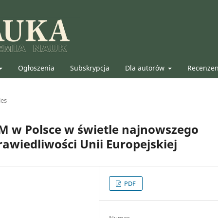
Ogłoszenia
Subskrypcja
Dla autorów
Recenze
les
GM w Polsce w świetle najnowszego
awiedliwości Unii Europejskiej
PDF
Numer