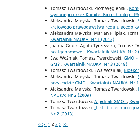
Tomasz Twardowski, Piotr Węgleński,
Kome
wydanego przez Komitet Biotechnologii 
Aleksandra Małyska, Tomasz Twardowski,
krajowego prawodawstwa regulującego k
Aleksandra Małyska, Marian Filipiak, Tom
Kwartalnik NAUKA: Nr 1 (2013)
Joanna Gracz, Agata Tyczewska, Tomasz T
postgenomowej
,
Kwartalnik NAUKA: Nr 2 
Ewa Woźniak, Tomasz Twardowski,
GMO – 
GM?
,
Kwartalnik NAUKA: Nr 3 (2018)
Tomasz Twardowski, Ewa Woźniak,
Bioeko
Aleksandra Małyska, Tomasz Twardowski,
przykładzie GMO
,
Kwartalnik NAUKA: Nr 1
Aleksandra Małyska, Tomasz Twardowski,
NAUKA: Nr 2 (2009)
Tomasz Twardowski,
A jednak GMO!
,
Kwar
Tomasz Twardowski,
„List” biotechnolog
Nr 2 (2013)
<<
<
1
2
3
>
>>