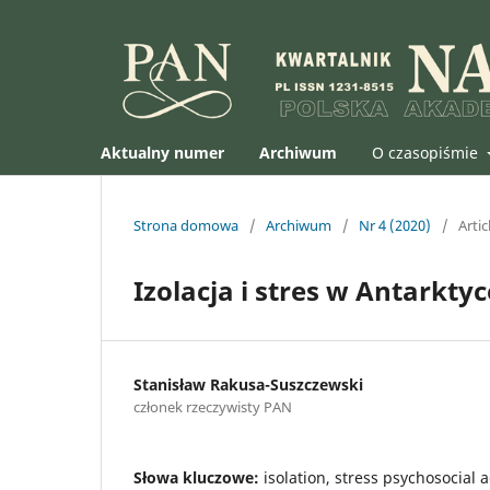
Aktualny numer
Archiwum
O czasopiśmie
Strona domowa
/
Archiwum
/
Nr 4 (2020)
/
Artic
Izolacja i stres w Antarktyc
Stanisław Rakusa-Suszczewski
członek rzeczywisty PAN
Słowa kluczowe:
isolation, stress psychosocial 