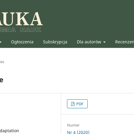
Ogłoszenia
Subskrypcja
Dla autorów
Recenze
les
e
PDF
Numer
adaptation
Nr 4 (2020)