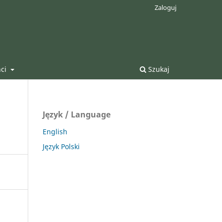
Zaloguj
nci
Szukaj
Język / Language
English
Język Polski