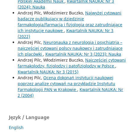
Polskiej Akademii Nauk
,
Kwartalnik NAUKA: Nr 3
(2024): Nauka
Andrzej Pilc, Włodzimierz Buczko,
Najwyżej cytowani
badacze publikujący w dziedzinie
farmakologia/farmacja i fizjologia oraz zatrudniające
ich instytucje naukowe
,
Kwartalnik NAUKA: Nr 3
(2022)
Andrzej Pilc,
Neuronauka z neurologią i psychiatrią –
najczęściej cytowani polscy naukowcy i zatrudniające
ich placówki
,
Kwartalnik NAUKA: Nr 3 (2023): Nauka
Andrzej Pilc, Włodzimierz Buczko,
Najczęściej cytowani
farmakolodzy, fizjolodzy i patofizjolodzy w Polsce
,
Kwartalnik NAUKA: Nr 3 (2015)
Andrzej Pilc,
Ocena dokonań instytucji naukowej
poprzez analizę cytowań na przykładzie Instytutu
Farmakologii PAN w Krakowie
,
Kwartalnik NAUKA: Nr
2 (2004)
Język / Language
English