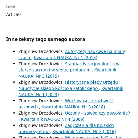
Dział
Articles
Inne teksty tego samego autora
Zbigniew Drozdowicz,
Autorytety naukowe na miarę
czasu
,
Kwartalnik NAUKA: Nr 1 (2018)
Zbigniew Drozdowicz,
Standardy racjonalności w
sferze sacrum i w sferze profanum
,
Kwartalnik
NAUKA: Nr 3 (2015)
Zbigniew Drozdowicz,
Historyczne błędy Urzędu
Nauczycielskiego Kościoła katolickiego
,
Kwartalnik
NAUKA: Nr 1 (2023)
Zbigniew Drozdowicz,
Wrażliwość i drażliwość
uczonych
,
Kwartalnik NAUKA: Nr 3 (2018)
Zbigniew Drozdowicz,
Uczony – zawód czy powołanie?
,
Kwartalnik NAUKA: Nr 4 (2009)
Zbigniew Drozdowicz,
Zagrożenia dla polskich
uniwersytetów
,
Kwartalnik NAUKA: Nr 3 (2016)
Zbigniew Drozdowicz,
Weberowski „model” badań