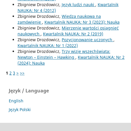
Zbigniew Drozdowicz,
Język ludzi nauki
,
Kwartalnik
NAUKA: Nr 4 (2012)
Zbigniew Drozdowicz,
Wiedza naukowa na
zamówienie
,
Kwartalnik NAUKA: Nr 3 (2023): Nauka
Zbigniew Drozdowicz,
Mierzenie wartości osiągnięć
naukowych
,
Kwartalnik NAUKA: Nr 2 (2019)
Zbigniew Drozdowicz,
Pozycjonowanie uczonych
,
Kwartalnik NAUKA: Nr 1 (2022)
Zbigniew Drozdowicz,
Trzy wizje wszechświata:
Newton – Einstein – Hawking
,
Kwartalnik NAUKA: Nr 2
(2024): Nauka
1
2
3
>
>>
Język / Language
English
Język Polski