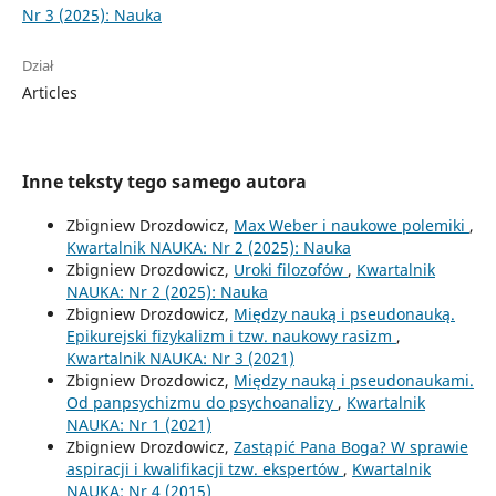
Nr 3 (2025): Nauka
Dział
Articles
Inne teksty tego samego autora
Zbigniew Drozdowicz,
Max Weber i naukowe polemiki
,
Kwartalnik NAUKA: Nr 2 (2025): Nauka
Zbigniew Drozdowicz,
Uroki filozofów
,
Kwartalnik
NAUKA: Nr 2 (2025): Nauka
Zbigniew Drozdowicz,
Między nauką i pseudonauką.
Epikurejski fizykalizm i tzw. naukowy rasizm
,
Kwartalnik NAUKA: Nr 3 (2021)
Zbigniew Drozdowicz,
Między nauką i pseudonaukami.
Od panpsychizmu do psychoanalizy
,
Kwartalnik
NAUKA: Nr 1 (2021)
Zbigniew Drozdowicz,
Zastąpić Pana Boga? W sprawie
aspiracji i kwalifikacji tzw. ekspertów
,
Kwartalnik
NAUKA: Nr 4 (2015)