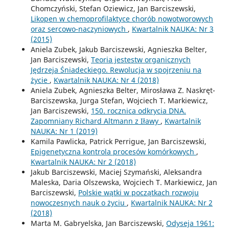
Chomczyński, Stefan Oziewicz, Jan Barciszewski,
Likopen w chemoprofilaktyce chorób nowotworowych
oraz sercowo-naczyniowych
,
Kwartalnik NAUKA: Nr 3
(2015)
Aniela Zubek, Jakub Barciszewski, Agnieszka Belter,
Jan Barciszewski,
Teoria jestestw organicznych
Jędrzeja Śniadeckiego. Rewolucja w spojrzeniu na
życie
,
Kwartalnik NAUKA: Nr 4 (2018)
Aniela Zubek, Agnieszka Belter, Mirosława Z. Naskręt-
Barciszewska, Jurga Stefan, Wojciech T. Markiewicz,
Jan Barciszewski,
150. rocznica odkrycia DNA.
Zapomniany Richard Altmann z Iławy
,
Kwartalnik
NAUKA: Nr 1 (2019)
Kamila Pawlicka, Patrick Perrigue, Jan Barciszewski,
Epigenetyczna kontrola procesów komórkowych
,
Kwartalnik NAUKA: Nr 2 (2018)
Jakub Barciszewski, Maciej Szymański, Aleksandra
Maleska, Daria Olszewska, Wojciech T. Markiewicz, Jan
Barciszewski,
Polskie wątki w początkach rozwoju
nowoczesnych nauk o życiu
,
Kwartalnik NAUKA: Nr 2
(2018)
Marta M. Gabryelska, Jan Barciszewski,
Odyseja 1961: