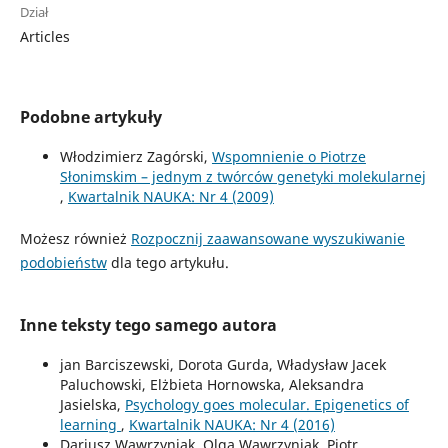
Dział
Articles
Podobne artykuły
Włodzimierz Zagórski,
Wspomnienie o Piotrze
Słonimskim – jednym z twórców genetyki molekularnej
,
Kwartalnik NAUKA: Nr 4 (2009)
Możesz również
Rozpocznij zaawansowane wyszukiwanie
podobieństw
dla tego artykułu.
Inne teksty tego samego autora
jan Barciszewski, Dorota Gurda, Władysław Jacek
Paluchowski, Elżbieta Hornowska, Aleksandra
Jasielska,
Psychology goes molecular. Epigenetics of
learning
,
Kwartalnik NAUKA: Nr 4 (2016)
Dariusz Wawrzyniak, Olga Wawrzyniak, Piotr