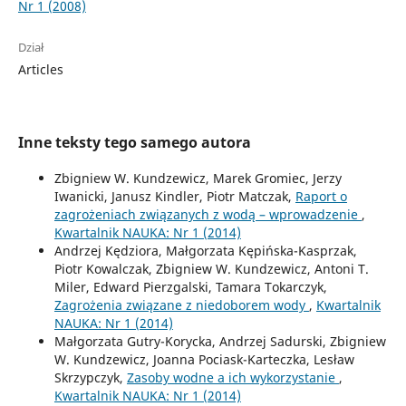
Nr 1 (2008)
Dział
Articles
Inne teksty tego samego autora
Zbigniew W. Kundzewicz, Marek Gromiec, Jerzy
Iwanicki, Janusz Kindler, Piotr Matczak,
Raport o
zagrożeniach związanych z wodą – wprowadzenie
,
Kwartalnik NAUKA: Nr 1 (2014)
Andrzej Kędziora, Małgorzata Kępińska-Kasprzak,
Piotr Kowalczak, Zbigniew W. Kundzewicz, Antoni T.
Miler, Edward Pierzgalski, Tamara Tokarczyk,
Zagrożenia związane z niedoborem wody
,
Kwartalnik
NAUKA: Nr 1 (2014)
Małgorzata Gutry-Korycka, Andrzej Sadurski, Zbigniew
W. Kundzewicz, Joanna Pociask-Karteczka, Lesław
Skrzypczyk,
Zasoby wodne a ich wykorzystanie
,
Kwartalnik NAUKA: Nr 1 (2014)