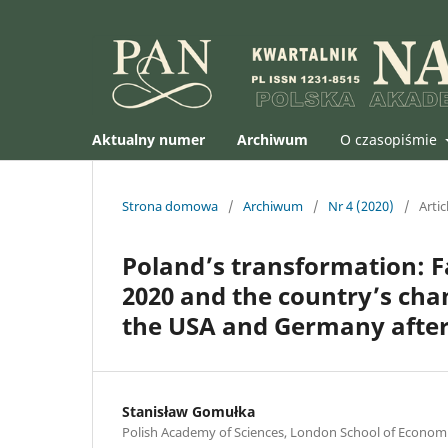
Aktualny numer
Archiwum
O czasopiśmie
Strona domowa
/
Archiwum
/
Nr 4 (2020)
/
Artic
Poland’s transformation: F
2020 and the country’s chan
the USA and Germany after
Stanisław Gomułka
Polish Academy of Sciences, London School of Econom