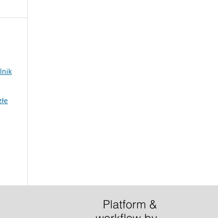
lnik
złe