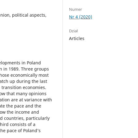
Numer
on, political aspects,
Nr 4 (2020)
Dział
Articles
elopments in Poland
on in 1989. Three groups
 those economically most
atch up during the last
e transition economies.
show that many opinions
tion are at variance with
uate the pace and the
arrow the income and
countries, particularly
ird consists of a
the pace of Poland’s