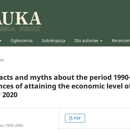
Ogłoszenia
Subskrypcja
Dla autorów
Recenze
les
acts and myths about the period 1990
ces of attaining the economic level o
 2020
PDF
ics 1970–2005