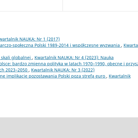
wartalnik NAUKA: Nr 1 (2017)
arczo-społeczna Polski 1989-2014 i współczesne wyzwania
,
Kwarta
skali globalnej
,
Kwartalnik NAUKA: Nr 4 (2023): Nauka
olsce: bardzo zmienna polityka w latach 1970–1990, obecne i przys
tach 2023–2050
,
Kwartalnik NAUKA: Nr 3 (2022)
zne implikacje pozostawania Polski poza strefą euro
,
Kwartalnik