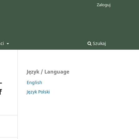
Zaloguj
nci
Szukaj
Język / Language
–
English
f
Język Polski