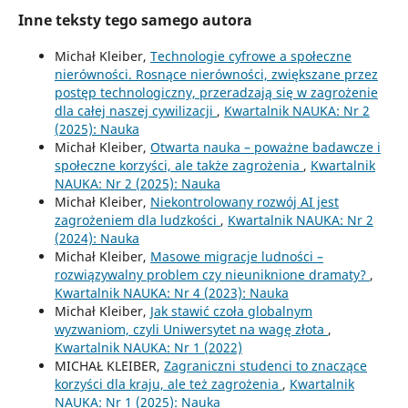
Inne teksty tego samego autora
Michał Kleiber,
Technologie cyfrowe a społeczne
nierówności. Rosnące nierówności, zwiększane przez
postęp technologiczny, przeradzają się w zagrożenie
dla całej naszej cywilizacji
,
Kwartalnik NAUKA: Nr 2
(2025): Nauka
Michał Kleiber,
Otwarta nauka – poważne badawcze i
społeczne korzyści, ale także zagrożenia
,
Kwartalnik
NAUKA: Nr 2 (2025): Nauka
Michał Kleiber,
Niekontrolowany rozwój AI jest
zagrożeniem dla ludzkości
,
Kwartalnik NAUKA: Nr 2
(2024): Nauka
Michał Kleiber,
Masowe migracje ludności –
rozwiązywalny problem czy nieuniknione dramaty?
,
Kwartalnik NAUKA: Nr 4 (2023): Nauka
Michał Kleiber,
Jak stawić czoła globalnym
wyzwaniom, czyli Uniwersytet na wagę złota
,
Kwartalnik NAUKA: Nr 1 (2022)
MICHAŁ KLEIBER,
Zagraniczni studenci to znaczące
korzyści dla kraju, ale też zagrożenia
,
Kwartalnik
NAUKA: Nr 1 (2025): Nauka