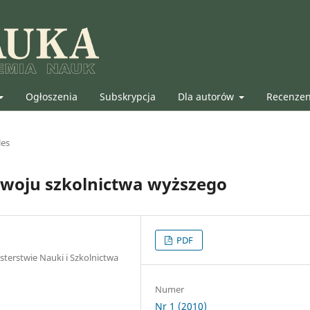
Ogłoszenia
Subskrypcja
Dla autorów
Recenze
les
ozwoju szkolnictwa wyższego
PDF
terstwie Nauki i Szkolnictwa
Numer
Nr 1 (2010)