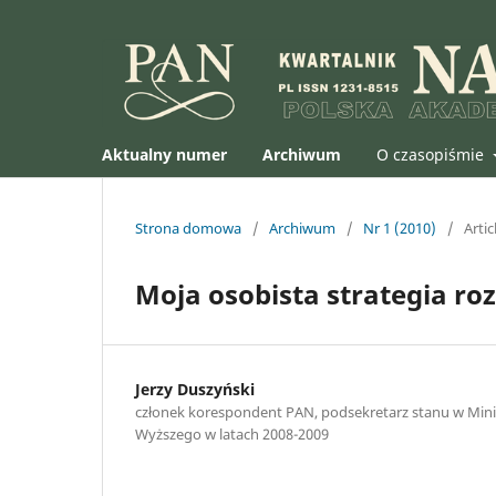
Aktualny numer
Archiwum
O czasopiśmie
Strona domowa
/
Archiwum
/
Nr 1 (2010)
/
Artic
Moja osobista strategia r
Jerzy Duszyński
członek korespondent PAN, podsekretarz stanu w Minis
Wyższego w latach 2008-2009