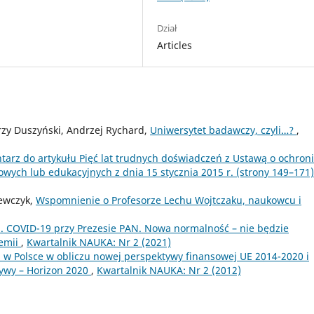
Dział
Articles
rzy Duszyński, Andrzej Rychard,
Uniwersytet badawczy, czyli…?
,
arz do artykułu Pięć lat trudnych doświadczeń z Ustawą o ochron
wych lub edukacyjnych z dnia 15 stycznia 2015 r. (strony 149–171
zewczyk,
Wspomnienie o Profesorze Lechu Wojtczaku, naukowcu i
s. COVID-19 przy Prezesie PAN. Nowa normalność – nie będzie
demii
,
Kwartalnik NAUKA: Nr 2 (2021)
 w Polsce w obliczu nowej perspektywy finansowej UE 2014-2020 i
ywy – Horizon 2020
,
Kwartalnik NAUKA: Nr 2 (2012)