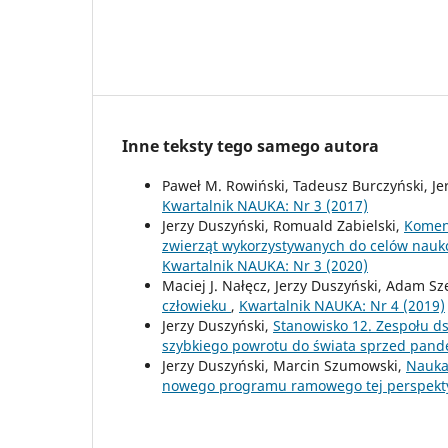
Inne teksty tego samego autora
Paweł M. Rowiński, Tadeusz Burczyński, Je
Kwartalnik NAUKA: Nr 3 (2017)
Jerzy Duszyński, Romuald Zabielski,
Koment
zwierząt wykorzystywanych do celów nauko
Kwartalnik NAUKA: Nr 3 (2020)
Maciej J. Nałęcz, Jerzy Duszyński, Adam S
człowieku
,
Kwartalnik NAUKA: Nr 4 (2019)
Jerzy Duszyński,
Stanowisko 12. Zespołu d
szybkiego powrotu do świata sprzed pan
Jerzy Duszyński, Marcin Szumowski,
Nauka
nowego programu ramowego tej perspekt