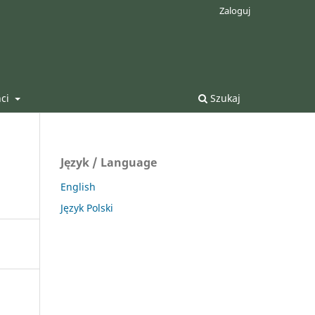
Zaloguj
nci
Szukaj
Język / Language
English
Język Polski