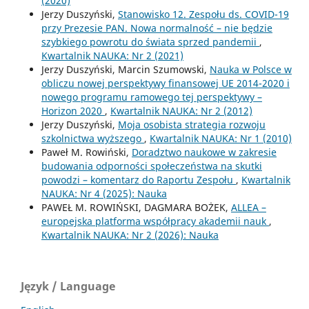
(2020)
Jerzy Duszyński,
Stanowisko 12. Zespołu ds. COVID-19
przy Prezesie PAN. Nowa normalność – nie będzie
szybkiego powrotu do świata sprzed pandemii
,
Kwartalnik NAUKA: Nr 2 (2021)
Jerzy Duszyński, Marcin Szumowski,
Nauka w Polsce w
obliczu nowej perspektywy finansowej UE 2014-2020 i
nowego programu ramowego tej perspektywy –
Horizon 2020
,
Kwartalnik NAUKA: Nr 2 (2012)
Jerzy Duszyński,
Moja osobista strategia rozwoju
szkolnictwa wyższego
,
Kwartalnik NAUKA: Nr 1 (2010)
Paweł M. Rowiński,
Doradztwo naukowe w zakresie
budowania odporności społeczeństwa na skutki
powodzi – komentarz do Raportu Zespołu
,
Kwartalnik
NAUKA: Nr 4 (2025): Nauka
PAWEŁ M. ROWIŃSKI, DAGMARA BOŻEK,
ALLEA –
europejska platforma współpracy akademii nauk
,
Kwartalnik NAUKA: Nr 2 (2026): Nauka
Język / Language