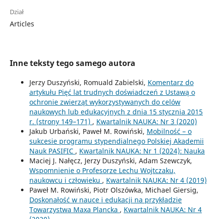
Dział
Articles
Inne teksty tego samego autora
Jerzy Duszyński, Romuald Zabielski,
Komentarz do
artykułu Pięć lat trudnych doświadczeń z Ustawą o
ochronie zwierząt wykorzystywanych do celów
naukowych lub edukacyjnych z dnia 15 stycznia 2015
r. (strony 149–171)
,
Kwartalnik NAUKA: Nr 3 (2020)
Jakub Urbański, Paweł M. Rowiński,
Mobilność – o
sukcesie programu stypendialnego Polskiej Akademii
Nauk PASIFIC
,
Kwartalnik NAUKA: Nr 1 (2024): Nauka
Maciej J. Nałęcz, Jerzy Duszyński, Adam Szewczyk,
Wspomnienie o Profesorze Lechu Wojtczaku,
naukowcu i człowieku
,
Kwartalnik NAUKA: Nr 4 (2019)
Paweł M. Rowiński, Piotr Olszówka, Michael Giersig,
Doskonałość w nauce i edukacji na przykładzie
Towarzystwa Maxa Plancka
,
Kwartalnik NAUKA: Nr 4