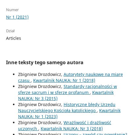
Numer
Nr 1 (2021)
Dział
Articles
Inne teksty tego samego autora
Zbigniew Drozdowicz,
Autorytety naukowe na miarę
czasu
,
Kwartalnik NAUKA: Nr 1 (2018)
Zbigniew Drozdowicz,
Standardy racjonalności w
sferze sacrum i w sferze profanum
,
Kwartalnik
NAUKA: Nr 3 (2015)
Zbigniew Drozdowicz,
Historyczne błędy Urzędu
Nauczycielskiego Kościoła katolickiego
,
Kwartalnik
NAUKA: Nr 1 (2023)
Zbigniew Drozdowicz,
Wrażliwość i drażliwość
uczonych
,
Kwartalnik NAUKA: Nr 3 (2018)
Zbigniew Drozdowicz,
Uczony – zawód czy powołanie?